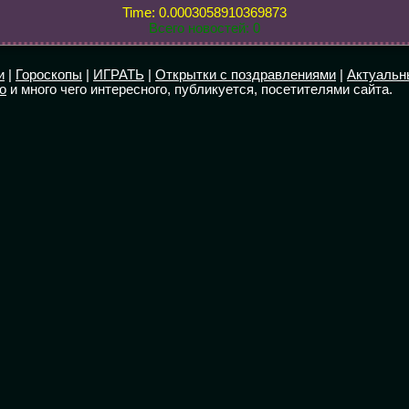
Time: 0.0003058910369873
Всего новостей: 0
и
|
Гороскопы
|
ИГРАТЬ
|
Открытки с поздравлениями
|
Актуальн
о
и много чего интересного, публикуется, посетителями сайта.